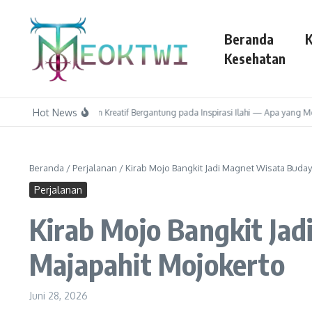
Lewati ke konten
Beranda
K
Kesehatan
Hot News
Socrates: Kejeniusan Kreatif Bergantung pada Inspirasi Ilahi — Apa yang Mene
Beranda
/
Perjalanan
/
Kirab Mojo Bangkit Jadi Magnet Wisata Buday
Perjalanan
Kirab Mojo Bangkit Jad
Majapahit Mojokerto
Juni 28, 2026