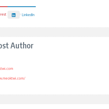
erest
LinkedIn
ost Author
ktwi.com
w.meoktwi.com/