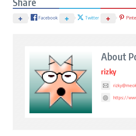
Share
Facebook
Twitter
Pint
About P
rizky
rizky@meo
https://ww