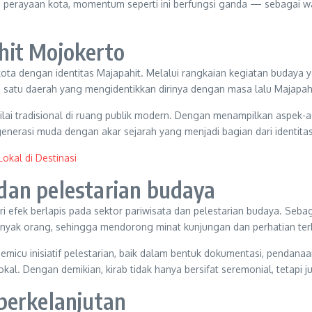
ks perayaan kota, momentum seperti ini berfungsi ganda — sebagai
hit Mojokerto
ota dengan identitas Majapahit. Melalui rangkaian kegiatan budaya 
satu daerah yang mengidentikkan dirinya dengan masa lalu Majapahi
-nilai tradisional di ruang publik modern. Dengan menampilkan aspek
erasi muda dengan akar sejarah yang menjadi bagian dari identitas
okal di Destinasi
dan pelestarian budaya
 efek berlapis pada sektor pariwisata dan pelestarian budaya. Sebag
nyak orang, sehingga mendorong minat kunjungan dan perhatian terha
 memicu inisiatif pelestarian, baik dalam bentuk dokumentasi, pend
. Dengan demikian, kirab tidak hanya bersifat seremonial, tetapi ju
berkelanjutan