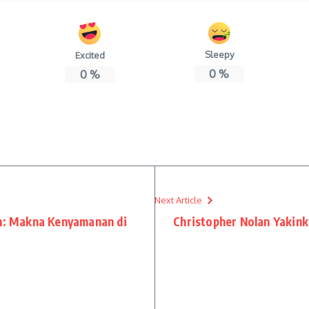
Sleepy
Excited
0
%
0
%
Next Article
: Makna Kenyamanan di
Christopher Nolan Yakin