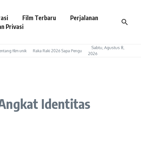
asi
Film Terbaru
Perjalanan
n Privasi
Sabtu, Agustus 8,
 film unik
Raka Raki 2026 Sapa Pengunjung Mall di Gresik, Promosikan Pariwis
2026
Angkat Identitas