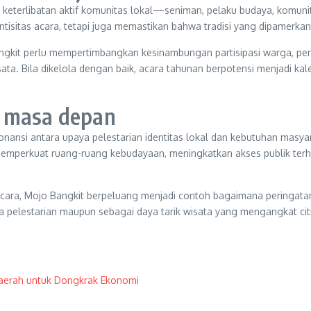
 keterlibatan aktif komunitas lokal—seniman, pelaku budaya, komuni
tisitas acara, tetapi juga memastikan bahwa tradisi yang dipamerkan 
Bangkit perlu mempertimbangkan kesinambungan partisipasi warga, pe
isata. Bila dikelola dengan baik, acara tahunan berpotensi menjad
n masa depan
onansi antara upaya pelestarian identitas lokal dan kebutuhan mas
memperkuat ruang-ruang kebudayaan, meningkatkan akses publik terha
ra, Mojo Bangkit berpeluang menjadi contoh bagaimana peringatan h
pelestarian maupun sebagai daya tarik wisata yang mengangkat cit
Daerah untuk Dongkrak Ekonomi