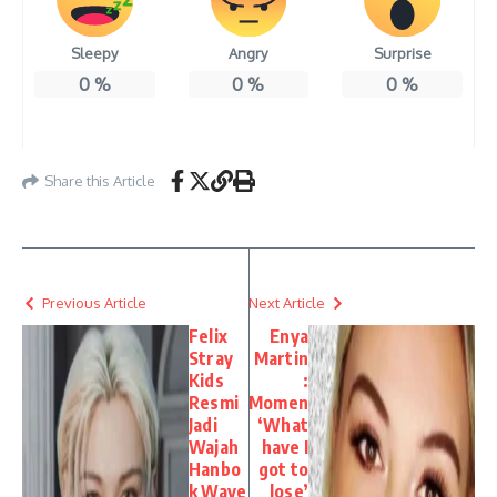
Sleepy
Angry
Surprise
0
%
0
%
0
%
Share this Article
Previous Article
Next Article
Felix
Enya
Stray
Martin
Kids
:
Resmi
Momen
Jadi
‘What
Wajah
have I
Hanbo
got to
k Wave
lose’