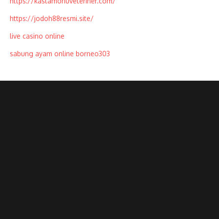
https://kastamonuveteriner.com/
https://jodoh88resmi.site/
live casino online
sabung ayam online borneo303