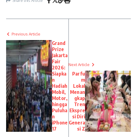
Share this Article
Previous Article
Grand
Prize
Jakarta
Fair
Next Article
2026:
Siapka
Parfu
n
m
Hadiah
Lokal
Mobil,
Menan
Motor,
gkap
hingga
Tren
Puluha
Ekspre
n
si Diri
iPhone
Genera
17
si Z