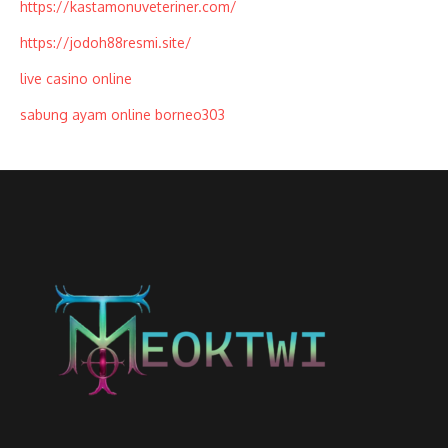
https://kastamonuveteriner.com/
https://jodoh88resmi.site/
live casino online
sabung ayam online borneo303