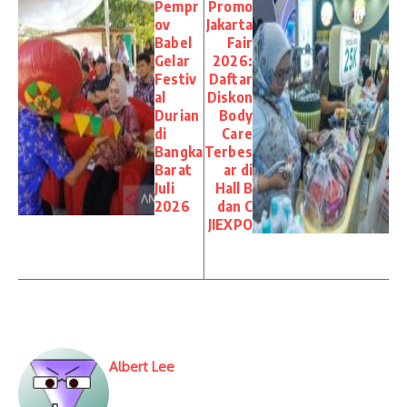
Pempr
Promo
ov
Jakarta
Babel
Fair
Gelar
2026:
Festiv
Daftar
al
Diskon
Durian
Body
di
Care
Bangka
Terbes
Barat
ar di
Juli
Hall B
2026
dan C
JIEXPO
Albert Lee