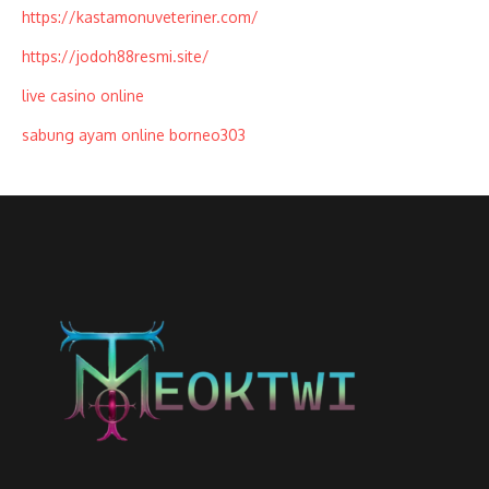
https://kastamonuveteriner.com/
https://jodoh88resmi.site/
live casino online
sabung ayam online borneo303