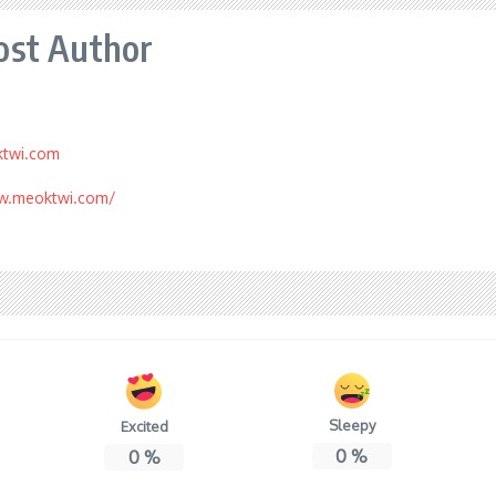
ost Author
ktwi.com
w.meoktwi.com/
Sleepy
Excited
0
%
0
%