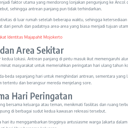
menjadi faktor utama yang mendorong lonjakan pengunjung ke Ancol 
but, sehingga antrean panjang pun tidak terhindarkan.
vitas di luar rumah setelah beberapa waktu, sehingga ketersediaan 
at dari penuh dan padatnya area-area yang biasa menjadi tujuan uta
kat Identitas Majapahit Mojokerto
dan Area Sekitar
 kedua lokasi. Antrean panjang di pintu masuk ikut memengaruhi alur p
 minat masyarakat untuk memeriahkan peringatan hari ulang tahun k
beda sepanjang hari untuk menghindari antrean, sementara yang lai
 tertentu dan berangsur mereda menjelang sore.
a Hari Peringatan
 bersama keluarga atau teman, menikmati fasilitas dan ruang terb
ngsung di berbagai sudut kedua kawasan rekreasi tersebut.
a hari itu menggambarkan tingginya antusiasme warga Jakarta dala