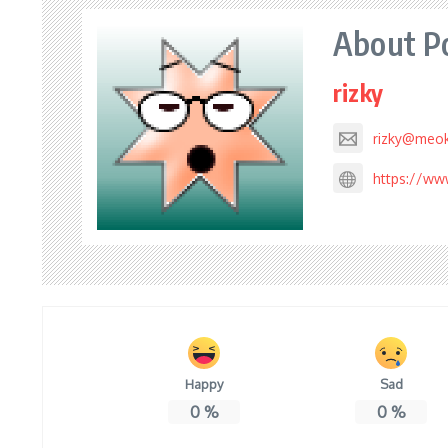
About P
rizky
rizky@meo
https://ww
Happy
Sad
0
%
0
%