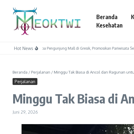
Lewati ke konten
Beranda
K
Kesehatan
Hot News
ka Raki 2026 Sapa Pengunjung Mall di Gresik, Promosikan Pariwisata Secara Krea
Beranda
/
Perjalanan
/
Minggu Tak Biasa di Ancol dan Ragunan unt
Perjalanan
Minggu Tak Biasa di A
Juni 29, 2026