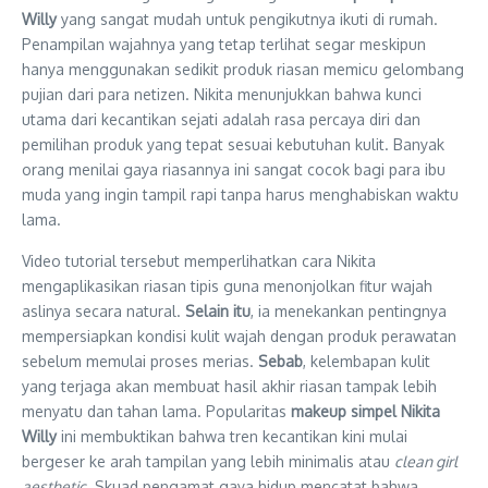
Willy
yang sangat mudah untuk pengikutnya ikuti di rumah.
Penampilan wajahnya yang tetap terlihat segar meskipun
hanya menggunakan sedikit produk riasan memicu gelombang
pujian dari para netizen. Nikita menunjukkan bahwa kunci
utama dari kecantikan sejati adalah rasa percaya diri dan
pemilihan produk yang tepat sesuai kebutuhan kulit. Banyak
orang menilai gaya riasannya ini sangat cocok bagi para ibu
muda yang ingin tampil rapi tanpa harus menghabiskan waktu
lama.
Video tutorial tersebut memperlihatkan cara Nikita
mengaplikasikan riasan tipis guna menonjolkan fitur wajah
aslinya secara natural.
Selain itu
, ia menekankan pentingnya
mempersiapkan kondisi kulit wajah dengan produk perawatan
sebelum memulai proses merias.
Sebab
, kelembapan kulit
yang terjaga akan membuat hasil akhir riasan tampak lebih
menyatu dan tahan lama. Popularitas
makeup simpel Nikita
Willy
ini membuktikan bahwa tren kecantikan kini mulai
bergeser ke arah tampilan yang lebih minimalis atau
clean girl
aesthetic
. Skuad pengamat gaya hidup mencatat bahwa