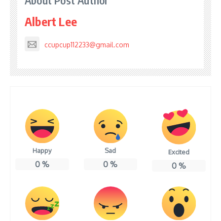
About Post Author
Albert Lee
ccupcup112233@gmail.com
Happy
Sad
Excited
0
%
0
%
0
%