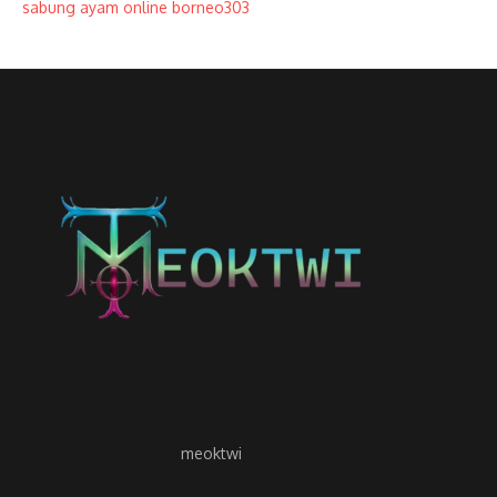
sabung ayam online borneo303
meoktwi