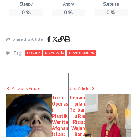
Sleepy
Angry
Surprise
0
%
0
%
0
%
Share this Article
Tag:
Makeup
Nikita Willy
Tutorial Natural
Previous Article
Next Article
Tren
Penam
Operas
pilan
i
Terbar
Plastik
u Ria
Wanita
Ricis:
Afghan
Wajah
istan:
Baru