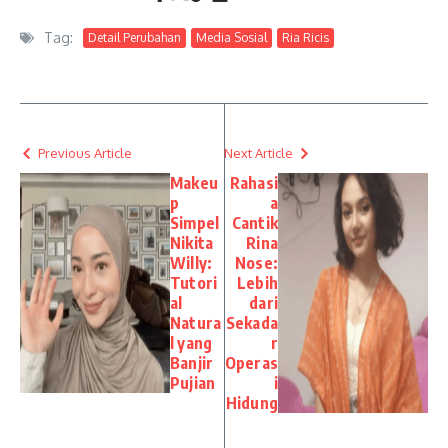
Tag:
Detail Perubahan
Media Sosial
Ria Ricis
Previous Article
Next Article
Makeu
Rahasi
p
a
Simpel
Cantik
Nikita
Rina
Willy:
Nose:
Tutori
Lebih
al
dari
Natura
Sekada
l yang
r
Banjir
Operas
Pujian
i
Hidung