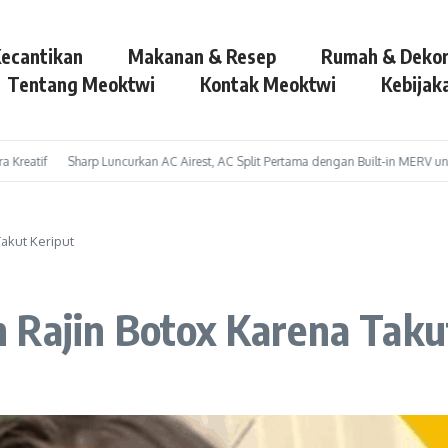
ecantikan
Makanan & Resep
Rumah & Dekor
Tentang Meoktwi
Kontak Meoktwi
Kebijaka
atif
Sharp Luncurkan AC Airest, AC Split Pertama dengan Built-in MERV untuk U
akut Keriput
 Rajin Botox Karena Taku