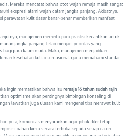
edis. Mereka mencatat bahwa otot wajah remaja masih sangat
aruhi ekspresi alami wajah dalam jangka panjang. Akibatnya,
asi perawatan kulit dasar benar-benar memberikan manfaat
lanjutnya, manajemen meminta para praktisi kecantikan untuk
amanan jangka panjang tetap menjadi prioritas yang
istis bagi para kaum muda. Maka, manajemen menjadikan
edoman kesehatan kulit internasional guna memahami standar
eka ingin memastikan bahwa isu
remaja 16 tahun sudah rajin
atkan optimisme akan pentingnya bimbingan konseling di
angan lewatkan juga ulasan kami mengenai tips merawat kulit
han pula, komunitas menyarankan agar pihak diler tetap
omposisi bahan kimia secara terbuka kepada setiap calon
s. Maka, manajemen tetap menjadikan perlindungan terhadap