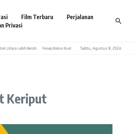
asi
Film Terbaru
Perjalanan
n Privasi
Sabtu, Agustus 8, 2026
dara Lebih Bersih
Resep Bakso Kuah Pedas: Kuah Gurih Segar dengan Sensasi P
t Keriput