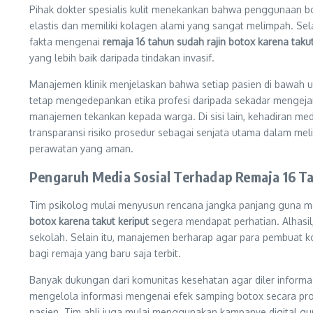
Pihak dokter spesialis kulit menekankan bahwa penggunaan 
elastis dan memiliki kolagen alami yang sangat melimpah. Sela
fakta mengenai
remaja 16 tahun sudah rajin botox karena takut
yang lebih baik daripada tindakan invasif.
Manajemen klinik menjelaskan bahwa setiap pasien di bawah um
tetap mengedepankan etika profesi daripada sekadar mengejar 
manajemen tekankan kepada warga. Di sisi lain, kehadiran med
transparansi risiko prosedur sebagai senjata utama dalam me
perawatan yang aman.
Pengaruh Media Sosial Terhadap Remaja 16 T
Tim psikolog mulai menyusun rencana jangka panjang guna m
botox karena takut keriput
segera mendapat perhatian. Alhasil
sekolah. Selain itu, manajemen berharap agar para pembuat ko
bagi remaja yang baru saja terbit.
Banyak dukungan dari komunitas kesehatan agar diler informas
mengelola informasi mengenai efek samping botox secara prof
pasien. Tim ahli juga mulai menggunakan kampanye digital g