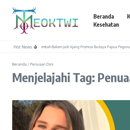
Lewati ke konten
Beranda
K
Kesehatan
Hot News
Festival Budaya Lembah Baliem Jadi Ajang Promosi Budaya Papua Pegunu
Beranda
/
Penuaan Dini
Menjelajahi Tag: Penua