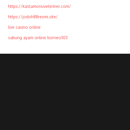
https://kastamonuveteriner.com/
https://jodoh88resmi.site/
live casino online
sabung ayam online borneo303