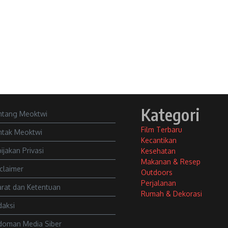
Kategori
ntang Meoktwi
Film Terbaru
ntak Meoktwi
Kecantikan
ijakan Privasi
Kesehatan
Makanan & Resep
claimer
Outdoors
Perjalanan
rat dan Ketentuan
Rumah & Dekorasi
daksi
doman Media Siber