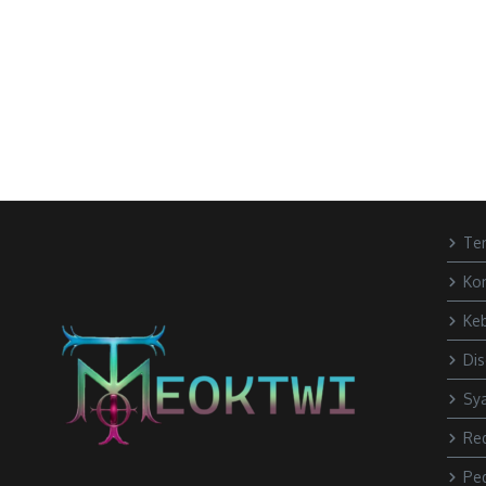
Te
Ko
Keb
Dis
Sya
Re
Pe