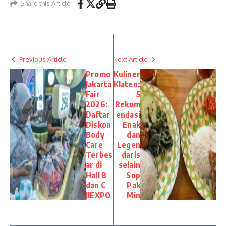
Share this Article
Previous Article
Next Article
Promo
Kuliner
Jakarta
Klaten:
Fair
5
2026:
Rekom
Daftar
endasi
Diskon
Enak
Body
dan
Care
Legen
Terbes
daris
ar di
selain
Hall B
Sop
dan C
Pak
JIEXPO
Min