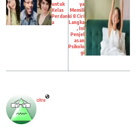
untuk
ya
Kelas
Memili
Perdan
ki 8 Ciri
a
Langka
, Ini
Penjel
asan
Psikolo
gi
citra