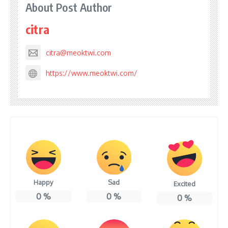
About Post Author
citra
citra@meoktwi.com
https://www.meoktwi.com/
Happy
Sad
Excited
0
%
0
%
0
%