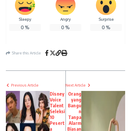
Sleepy
Angry
Surprise
0
%
0
%
0
%
Share this Article
Previous Article
Next Article
Disney
Orang
Voice
yang
Talent
Bangu
Seleksi
n
10
Tanpa
Pesert
Alarm
a
Biasan