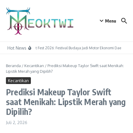
Lewati ke konten
Menu
Hot News
Tapin Art Fest 2026: Festival Budaya Jadi Motor Ekonomi Daerah
P
Beranda
/
Kecantikan
/
Prediksi Makeup Taylor Swift saat Menikah:
Lipstik Merah yang Dipilih?
Kecantikan
Prediksi Makeup Taylor Swift
saat Menikah: Lipstik Merah yang
Dipilih?
Juli 2, 2026