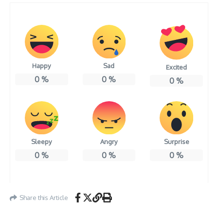
Happy
Sad
Excited
0
%
0
%
0
%
Sleepy
Angry
Surprise
0
%
0
%
0
%
Share this Article