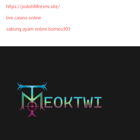
https://jodoh88resmi.site/
live casino online
sabung ayam online borneo303