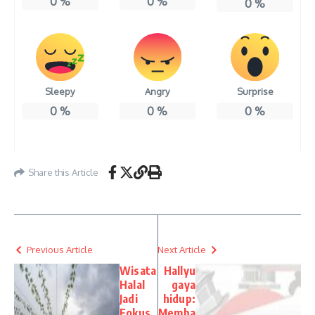
0
%
0
%
0
%
Sleepy
Angry
Surprise
0
%
0
%
0
%
Share this Article
Previous Article
Next Article
Wisata
Hallyu
Halal
gaya
Jadi
hidup:
Fokus,
Memba