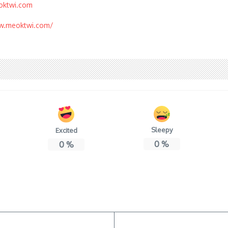
oktwi.com
w.meoktwi.com/
Sleepy
Excited
0
%
0
%