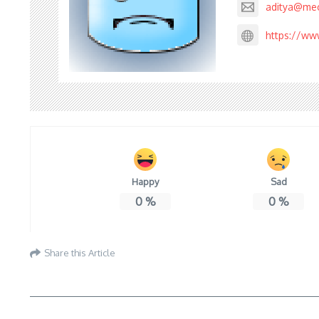
aditya@me
https://ww
Happy
Sad
0
%
0
%
Share this Article