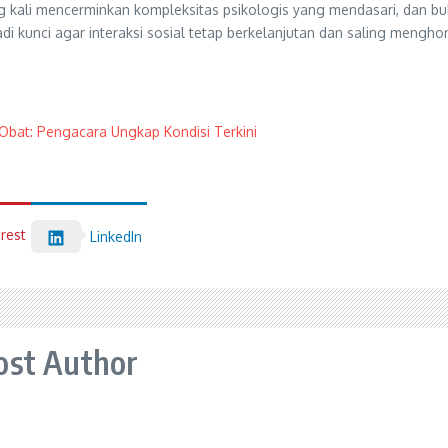
ng kali mencerminkan kompleksitas psikologis yang mendasari, dan b
 kunci agar interaksi sosial tetap berkelanjutan dan saling menghor
Obat: Pengacara Ungkap Kondisi Terkini
erest
LinkedIn
ost Author