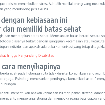
p berisiko menimbulkan stres. Alih-alih menilai orang yang melakuka
an yang mendorong perilaku itu.
n dengan kebiasaan ini
dan memiliki batas sehat
s dan menetapkan batas sehat. Menetapkan batas berarti secara sad
logis biasanya terkait dengan gangguan kecemasan atau ketakutan 
dupan individu, dan apakah ada etika komunikasi yang tetap ditegakk
akat hingga Penyandang Disabilitas
n cara menyikapinya
ampak pada hubungan bila tidak disertai komunikasi yang jujur. Di s
ap terjaga. Psikologi menekankan pentingnya komunikasi asertif: m
 hubungan.
 membantu menentukan apakah kebiasaan itu merupakan strategi adapt
t membantu mengurangi stigma dan membuka ruang bagi dialog yang 