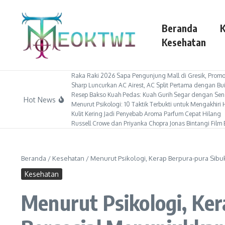
Lewati ke konten
Beranda
K
Kesehatan
Raka Raki 2026 Sapa Pengunjung Mall di Gresik, Promos
Sharp Luncurkan AC Airest, AC Split Pertama dengan Bui
Resep Bakso Kuah Pedas: Kuah Gurih Segar dengan Sen
Hot News
Menurut Psikologi: 10 Taktik Terbukti untuk Mengakhir
Kulit Kering Jadi Penyebab Aroma Parfum Cepat Hilang
Russell Crowe dan Priyanka Chopra Jonas Bintangi Film B
Beranda
/
Kesehatan
/
Menurut Psikologi, Kerap Berpura-pura Sibu
Kesehatan
Menurut Psikologi, Ke