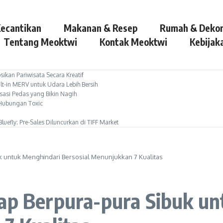
ecantikan
Makanan & Resep
Rumah & Dekor
Tentang Meoktwi
Kontak Meoktwi
Kebijaka
ikan Pariwisata Secara Kreatif
lt-in MERV untuk Udara Lebih Bersih
sasi Pedas yang Bikin Nagih
i Hubungan Toxic
luefly; Pre-Sales Diluncurkan di TIFF Market
k untuk Menghindari Bersosial Menunjukkan 7 Kualitas
rap Berpura-pura Sibuk u