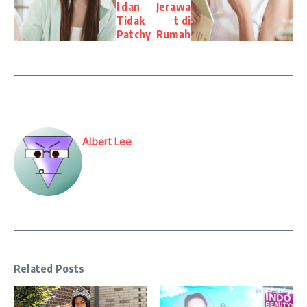
l dan
Jerawa
Tidak
t di
Patchy
Rumah
Albert Lee
Related Posts