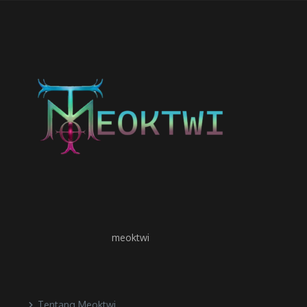
meoktwi
Tentang Meoktwi