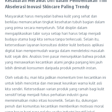
Kesadaran Merawat Diri dalam Pembentukan Tim
Akselerasi Inovasi Skincare Paling Trendy
Masyarakat harus menyadari bahwa kulit yang sehat dan
berkilau memancarkan tingkat kesehatan tubuh bagian dalam
yang prima secara menyeluruh. Sifat disiplin dalam
mengaplikasikan tabir surya setiap hari harus tetap menjadi
budaya utama bagi kita semua tanpa terkecuali. Selain itu,
ketersediaan layanan konsultasi dokter kulit berbasis aplikasi
digital kian mempermudah warga dalam mendeteksi masalah
kulit sejak dini. Analisis tren pasar menunjukkan bahwa produk
yang menawarkan kecantikan alami jangka panjang kini jauh
lebih diminati konsumen daripada produk pemutih instan.
Oleh sebab itu, mari kita jadikan momentum tren kecantikan ini
untuk lebih mencintai dan merawat keunikan warna kulit asli
kita sendiri. Ketersediaan varian produk yang ramah bagi kulit
sensitif tetap menjadi fokus perhatian industri guna
meminimalkan risiko iritasi kosmetik. Selain itu, dukungan
penuh dari komunitas kecantikan memberikan motivasi moral
yang besar bagi para pelaku usaha industri kreatif lokal.