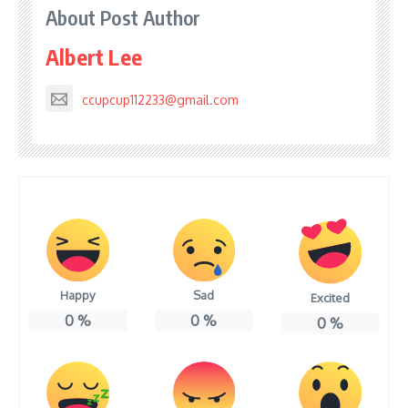
About Post Author
Albert Lee
ccupcup112233@gmail.com
Happy
Sad
Excited
0
%
0
%
0
%