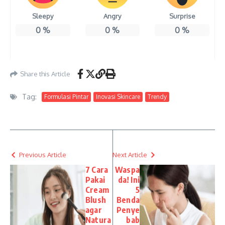
Sleepy
Angry
Surprise
0
%
0
%
0
%
Share this Article
Tag:
Formulasi Pintar
Inovasi Skincare
Trendy
Previous Article
Next Article
7 Cara
Waspa
Pakai
da! Ini
Cream
5
Blush
Benda
agar
Penye
Natura
bab