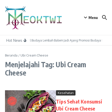
Lewati ke konten
Menu
Hot News
Festival Budaya Lembah Baliem Jadi Ajang Promosi Budaya Papu
Beranda
/
Ubi Cream Cheese
Menjelajahi Tag: Ubi Cream
Cheese
Kesehatan
Tips Sehat Konsumsi
Ubi Cream Cheese