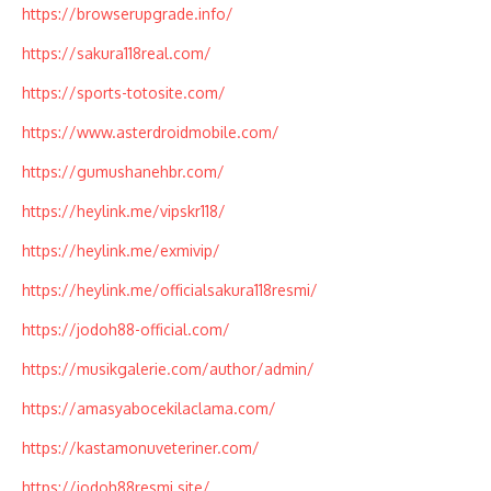
https://browserupgrade.info/
https://sakura118real.com/
https://sports-totosite.com/
https://www.asterdroidmobile.com/
https://gumushanehbr.com/
https://heylink.me/vipskr118/
https://heylink.me/exmivip/
https://heylink.me/officialsakura118resmi/
https://jodoh88-official.com/
https://musikgalerie.com/author/admin/
https://amasyabocekilaclama.com/
https://kastamonuveteriner.com/
https://jodoh88resmi.site/