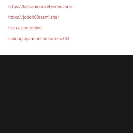
https://kastamonuveteriner.com/
https://jodoh88resmi.site/
live casino online
sabung ayam online borneo303