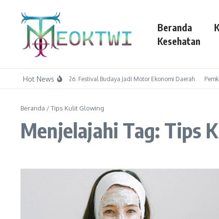
Lewati ke konten
Beranda
K
Kesehatan
Hot News
Tapin Art Fest 2026: Festival Budaya Jadi Motor Ekonomi Daerah
Pemkot
Beranda
/
Tips Kulit Glowing
Menjelajahi Tag: Tips K