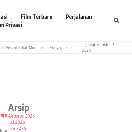
asi
Film Terbaru
Perjalanan
n Privasi
Jumat, Agustus 7,
k: Dessert Sehat, Mudah, dan Menyegarkan
Cegah Keracunan MBG, DPRD Bantu
2026
Arsip
sia
Agustus 2026
Juli 2026
Juni 2026
lagi