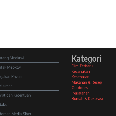
Kategori
ntang Meoktwi
Film Terbaru
ntak Meoktwi
Kecantikan
ijakan Privasi
Kesehatan
Makanan & Resep
claimer
Outdoors
Perjalanan
rat dan Ketentuan
Rumah & Dekorasi
daksi
doman Media Siber