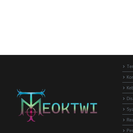
Te
Ko
Keb
Dis
Sya
Re
Pe