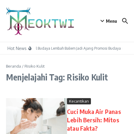
Lewati ke konten
Menu
Hot News
Festival Budaya Lembah Baliem Jadi Ajang Promosi Budaya Papu
Beranda
/
Risiko Kulit
Menjelajahi Tag: Risiko Kulit
Kecantikan
Cuci Muka Air Panas
Lebih Bersih: Mitos
atau Fakta?