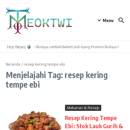
Lewati ke konten
Menu
Hot News
Festival Budaya Lembah Baliem Jadi Ajang Promosi Budaya Papu
Beranda
/
resep kering tempe ebi
Menjelajahi Tag: resep kering
tempe ebi
Makanan & Resep
Resep Kering Tempe
Ebi: Stok Lauk Gurih &