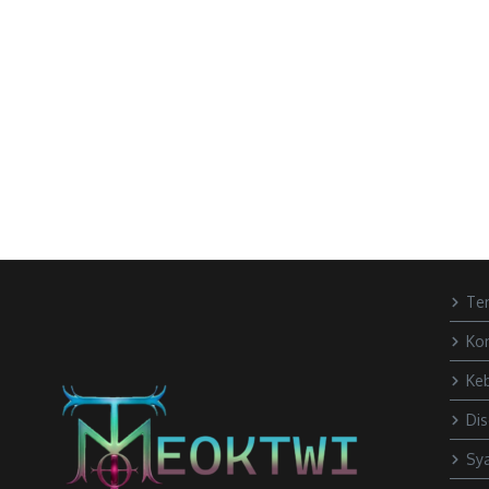
Te
Ko
Keb
Dis
Sya