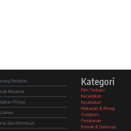
Kategori
ntang Meoktwi
Film Terbaru
ntak Meoktwi
Kecantikan
ijakan Privasi
Kesehatan
Makanan & Resep
claimer
Outdoors
Perjalanan
rat dan Ketentuan
Rumah & Dekorasi