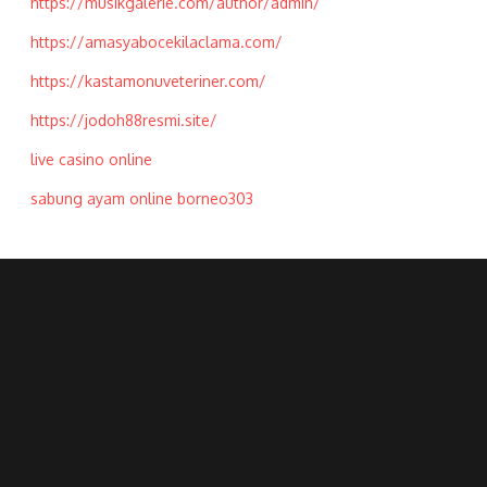
https://musikgalerie.com/author/admin/
https://amasyabocekilaclama.com/
https://kastamonuveteriner.com/
https://jodoh88resmi.site/
live casino online
sabung ayam online borneo303