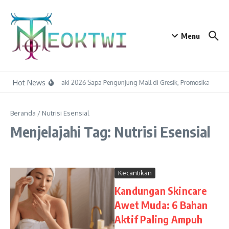
Lewati ke konten
Menu
Hot News
Raka Raki 2026 Sapa Pengunjung Mall di Gresik, Promosikan Pariwi
Beranda
/
Nutrisi Esensial
Menjelajahi Tag: Nutrisi Esensial
Kecantikan
Kandungan Skincare
Awet Muda: 6 Bahan
Aktif Paling Ampuh