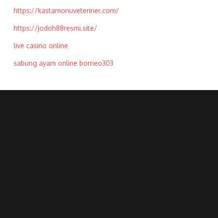
https://kastamonuveteriner.com/
https://jodoh88resmi.site/
live casino online
sabung ayam online borneo303