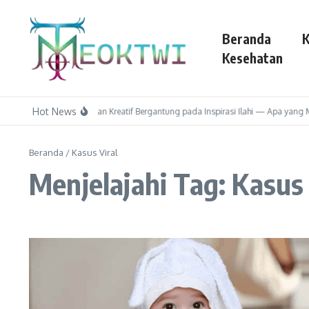
Lewati ke konten
Beranda
K
Kesehatan
Hot News
Socrates: Kejeniusan Kreatif Bergantung pada Inspirasi Ilahi — Apa yang
Beranda
/
Kasus Viral
Menjelajahi Tag: Kasus 