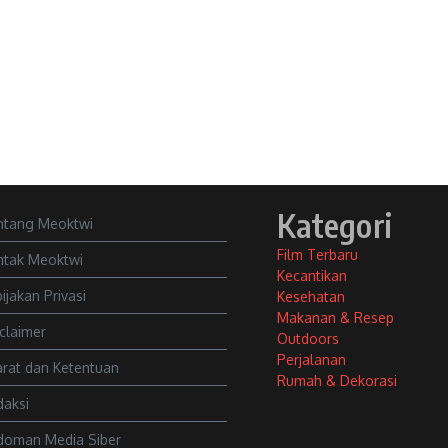
Kategori
ntang Meoktwi
Film Terbaru
ntak Meoktwi
Kecantikan
ijakan Privasi
Kesehatan
Makanan & Resep
claimer
Outdoors
Perjalanan
rat dan Ketentuan
Rumah & Dekorasi
daksi
doman Media Siber