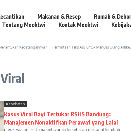
ecantikan
Makanan & Resep
Rumah & Dekor
Tentang Meoktwi
Kontak Meoktwi
Kebijaka
 Menentukan Kedatangannya?
Permintaan Teks Asli untuk Menulis Ulang Artikel te
Viral
Kesehatan
Kasus Viral Bayi Tertukar RSHS Bandung:
Manajemen Nonaktifkan Perawat yang Lalai
meoktwi.com – Dunia pelayanan kesehatan nasional kembali