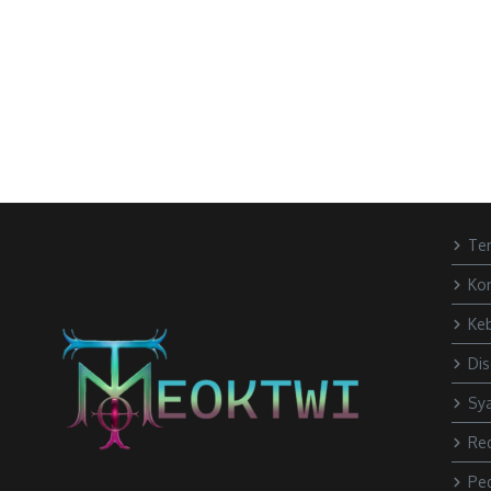
Te
Ko
Keb
Dis
Sya
Re
Pe