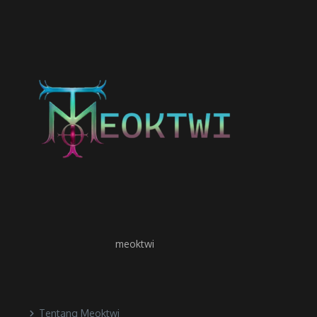
meoktwi
Tentang Meoktwi