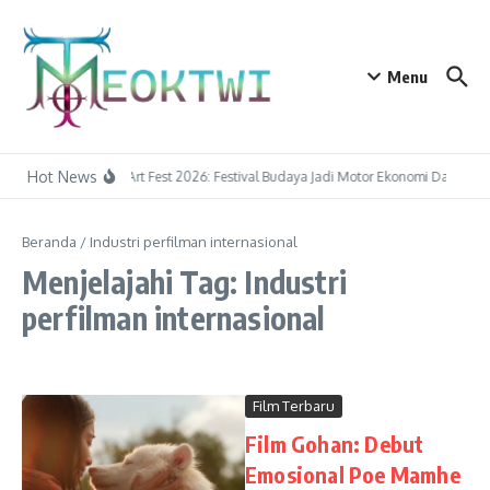
Lewati ke konten
Menu
Hot News
Tapin Art Fest 2026: Festival Budaya Jadi Motor Ekonomi Daerah
Beranda
/
Industri perfilman internasional
Menjelajahi Tag: Industri
perfilman internasional
Film Terbaru
Film Gohan: Debut
Emosional Poe Mamhe