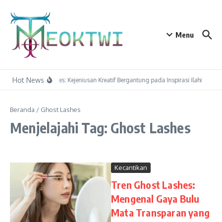
Lewati ke konten
Menu
Hot News
Socrates: Kejeniusan Kreatif Bergantung pada Inspirasi Ilahi — 
Beranda
/
Ghost Lashes
Menjelajahi Tag: Ghost Lashes
Kecantikan
Tren Ghost Lashes:
Mengenal Gaya Bulu
Mata Transparan yang