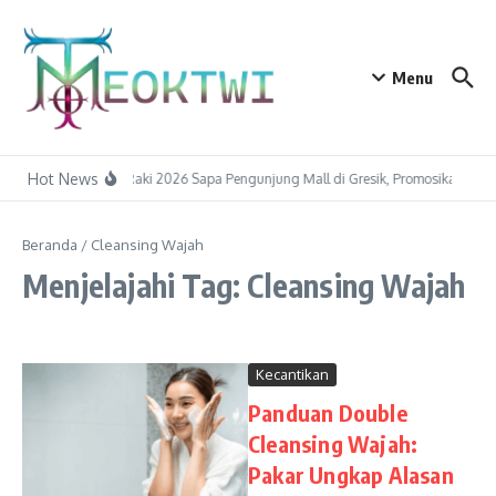
Lewati ke konten
Menu
Hot News
Raka Raki 2026 Sapa Pengunjung Mall di Gresik, Promosikan Pariwi
Beranda
/
Cleansing Wajah
Menjelajahi Tag: Cleansing Wajah
Kecantikan
Panduan Double
Cleansing Wajah:
Pakar Ungkap Alasan