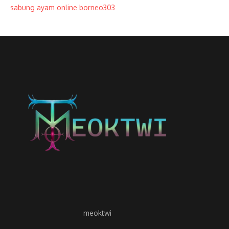
sabung ayam online borneo303
meoktwi