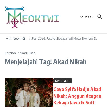
Lewati ke konten
Menu
Hot News
Tapin Art Fest 2026: Festival Budaya Jadi Motor Ekonomi Daerah
Beranda
/
Akad Nikah
Menjelajahi Tag: Akad Nikah
Kesehatan
Gaya Syifa Hadju Akad
Nikah: Anggun dengan
Kebaya Jawa & Soft